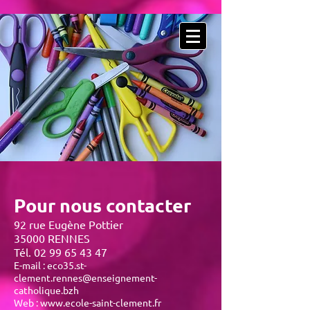
Pour nous contacter
92 rue Eugène Pottier
35000 RENNES
Tél. 02 99 65 43 47
E-mail :
eco35.st-
clement.rennes@enseignement-
catholique.bzh
Web : www.ecole-saint-clement.fr