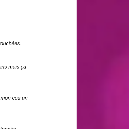
touchées. 
pris mais ça 
de mon cou un 