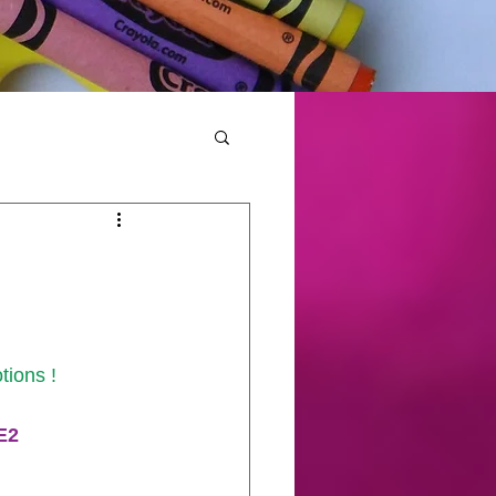
tions ! 
E2 