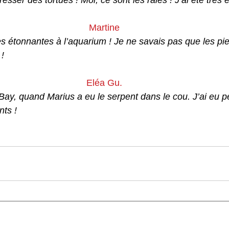
esser des tortues ! Moi, ce sont les raies ! J’ai été très 
Martine
es étonnantes à l’aquarium ! Je ne savais pas que les pie
! 
Eléa Gu.
r Bay, quand Marius a eu le serpent dans le cou. J’ai eu pe
nts !