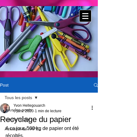
Post
Tous les posts
Yvon Hellegouarch
Tous les posts
6 janv. 2020
1 min de lecture
Recyclage du papier
Vie de l'école
A ce jour, 560 kg de papier ont été 
Actualité de l'APEL
récoltés.