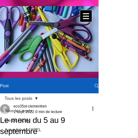
Post
Tous les posts
eco35st-clementren
Tous les posts
1 sept. 2022
0 min de lecture
Le menu du 5 au 9
Vie de l'école
septembre
Actualité de l'APEL