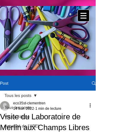
Post
Tous les posts
eco35st-clementren
Tous les posts
14 févr. 2022
1 min de lecture
Visite du Laboratoire de
Vie de l'école
Merlin aux Champs Libres
Actualité de l'APEL