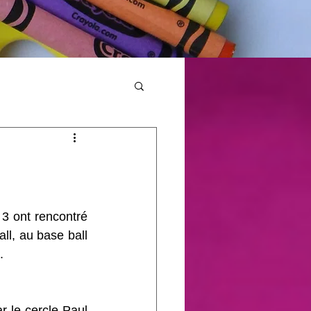
 3 ont rencontré 
ll, au base ball 
.
 le cercle Paul 