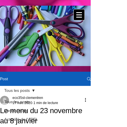
Post
Tous les posts
eco35st-clementren
Tous les posts
17 nov. 2020
1 min de lecture
Le menu du 23 novembre
Vie de l'école
au 8 janvier
Actualité de l'APEL